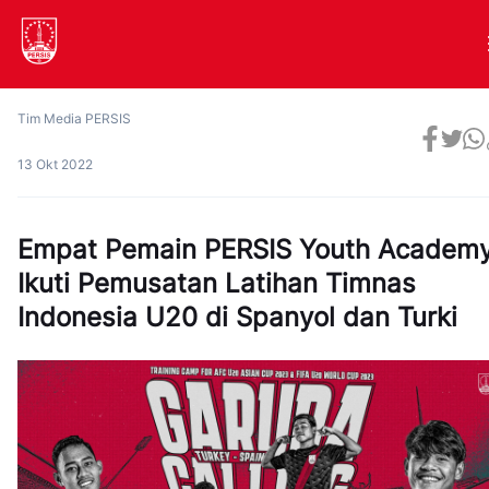
Tim Media PERSIS
13 Okt 2022
Empat Pemain PERSIS Youth Academ
Ikuti Pemusatan Latihan Timnas
Indonesia U20 di Spanyol dan Turki