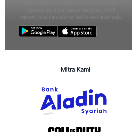
Tetap terhubung dengan tim favorit Anda.
Update real-time, jadwal lengkap, profil
pemain, plus kemudahan beli tiket kapan saja.
Mitra Kami