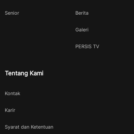
Senior
Berita
Galeri
PERSIS TV
Tentang Kami
Kontak
Karir
Syarat dan Ketentuan