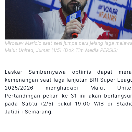
Miroslav Maricic saat sesi jumpa pers jelang laga melaw
Malut United, Jumat (1/5) (Dok Tim Media PERSIS)
Laskar Sambernyawa optimis dapat mera
kemenangan saat laga lanjutan BRI Super Leag
2025/2026 menghadapi Malut Unite
Pertandingan pekan ke-31 ini akan berlangsu
pada Sabtu (2/5) pukul 19.00 WIB di Stadi
Jatidiri Semarang.