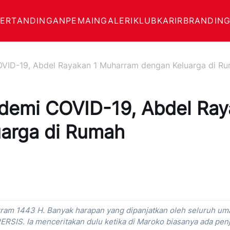
PERTANDINGAN
PEMAIN
GALERI
KLUB
KARIR
BRANDING
OVID-19, Abdel Rayakan 1 Muharram dengan Keluarga di R
ndemi COVID-19, Abdel Ra
arga di Rumah
ram 1443 H. Banyak harapan yang dipanjatkan oleh seluruh uma
PERSIS. Ia menceritakan dulu ketika di Maroko biasanya ada pe