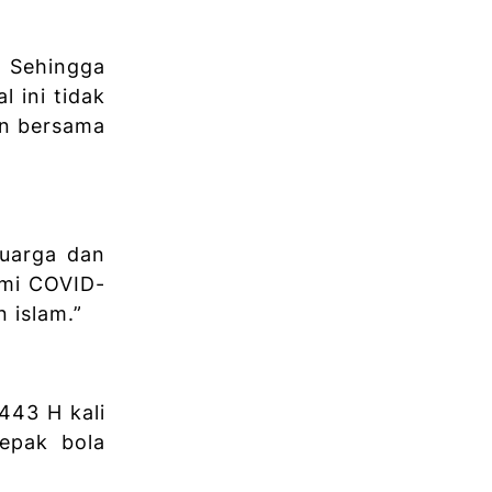
. Sehingga
l ini tidak
an bersama
luarga dan
emi COVID-
 islam.”
443 H kali
epak bola