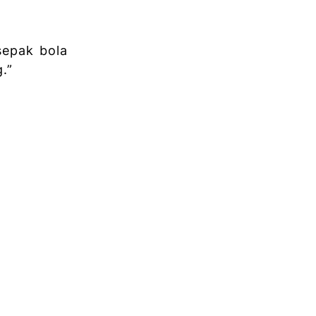
sepak bola
g.”