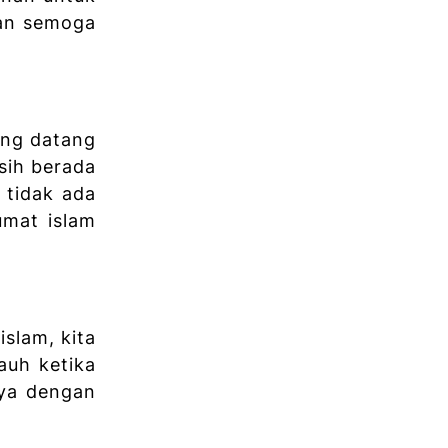
pan semoga
ang datang
sih berada
 tidak ada
umat islam
slam, kita
uh ketika
nya dengan