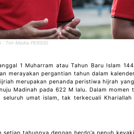
si : Tim Media PERSIS)
tanggal 1 Muharram atau Tahun Baru Islam 14
an merayakan pergantian tahun dalam kalender 
Hijriah merupakan penanda peristiwa hijrah yang
uju Madinah pada 622 M lalu. Dalam momen t
 seluruh umat islam, tak terkecuali Khariallah 
 setiap tahunnya dengan berdo’a penuh keyak