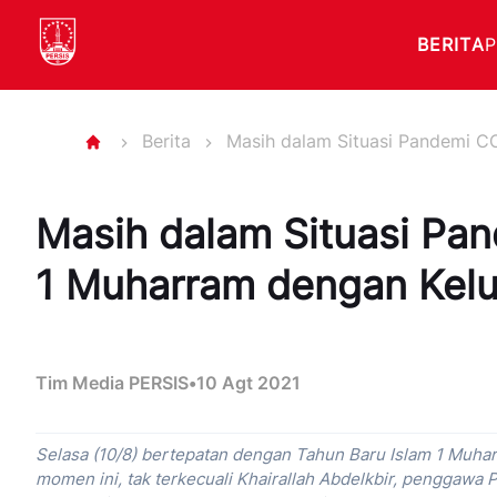
BERITA
Berita
Masih dalam Situasi Pandemi C
Masih dalam Situasi Pa
1 Muharram dengan Kelu
Tim Media PERSIS
•
10 Agt 2021
Selasa (10/8) bertepatan dengan Tahun Baru Islam 1 Muhar
momen ini, tak terkecuali Khairallah Abdelkbir, penggawa 