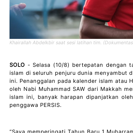
Khairallah Abdelkbir saat sesi latihan tim. (Dokumenta
SOLO
- Selasa (10/8) bertepatan dengan 
islam di seluruh penjuru dunia menyambut d
ini. Penanggalan pada kalender islam atau 
oleh Nabi Muhammad SAW dari Makkah men
islam ini, banyak harapan dipanjatkan oleh
penggawa PERSIS.
“Saya memperingati Tahun Baru 1 Muharram