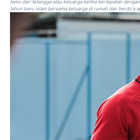
tamu dari tetangga atau keluarga ketika bertepatan denga
tahun baru islam bersama keluarga di rumah dan berdo'a 