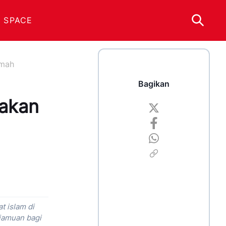
 SPACE
umah
Bagikan
yakan
t islam di
njamuan bagi