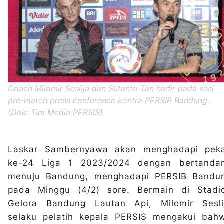
Coach Milomir Seslija dan Sutanto Tan hadir pada sesi
pre-match press conference kontra PERSIB Bandung.
(Dok: Tim Media PERSIS)
Laskar Sambernyawa akan menghadapi pek
ke-24 Liga 1 2023/2024 dengan bertanda
menuju Bandung, menghadapi PERSIB Bandu
pada Minggu (4/2) sore. Bermain di Stadi
Gelora Bandung Lautan Api, Milomir Sesli
selaku pelatih kepala PERSIS mengakui bah