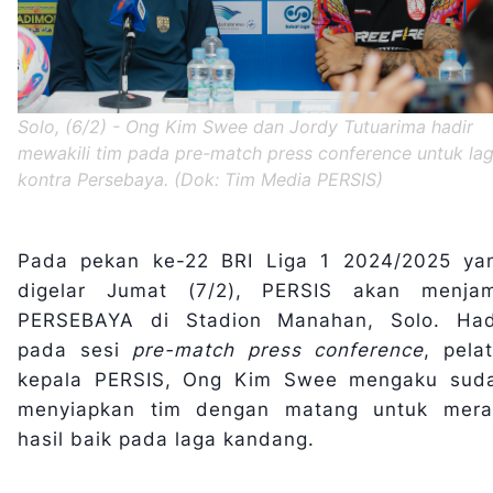
Solo, (6/2) - Ong Kim Swee dan Jordy Tutuarima hadir
mewakili tim pada pre-match press conference untuk la
kontra Persebaya. (Dok: Tim Media PERSIS)
Pada pekan ke-22 BRI Liga 1 2024/2025 ya
digelar Jumat (7/2), PERSIS akan menja
PERSEBAYA di Stadion Manahan, Solo. Had
pada sesi
pre-match press conference
, pelat
kepala PERSIS, Ong Kim Swee mengaku sud
menyiapkan tim dengan matang untuk mera
hasil baik pada laga kandang.