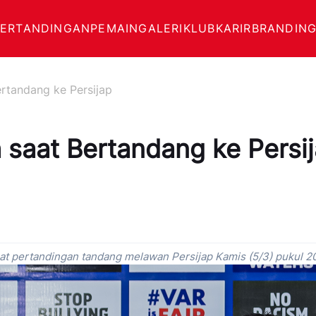
PERTANDINGAN
PEMAIN
GALERI
KLUB
KARIR
BRANDING
ertandang ke Persijap
 saat Bertandang ke Persi
at pertandingan tandang melawan Persijap Kamis (5/3) pukul 2