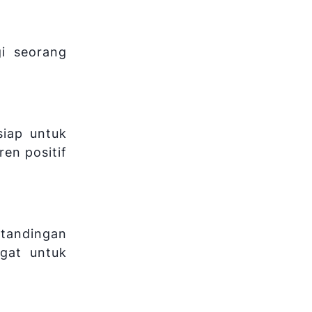
gi seorang
siap untuk
en positif
tandingan
gat untuk