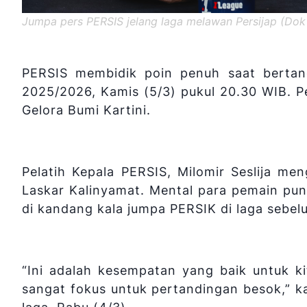
Jumpa pers PERSIS jelang laga melawan Persijap (Do
PERSIS membidik poin penuh saat bertand
2025/2026, Kamis (5/3) pukul 20.30 WIB. P
Gelora Bumi Kartini.
Pelatih Kepala PERSIS, Milomir Seslija me
Laskar Kalinyamat. Mental para pemain pu
di kandang kala jumpa PERSIK di laga sebe
“Ini adalah kesempatan yang baik untuk k
sangat fokus untuk pertandingan besok,” ka