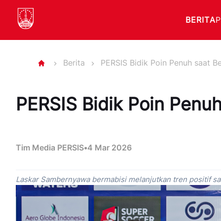
BERITA
Berita
PERSIS Bidik Poin Penuh saat B
PERSIS Bidik Poin Penuh
Tim Media PERSIS
•
4 Mar 2026
Laskar Sambernyawa bermabisi melanjutkan tren positif sa