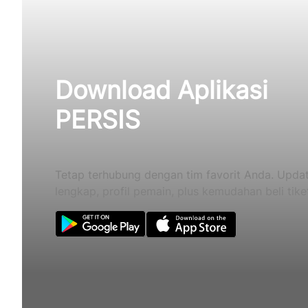
Download Aplikasi
PERSIS
Tetap terhubung dengan tim favorit Anda. Updat
lengkap, profil pemain, plus kemudahan beli tike