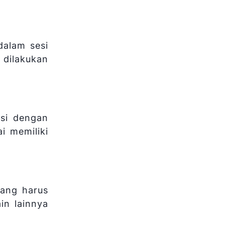
dalam sesi
 dilakukan
asi dengan
i memiliki
yang harus
in lainnya