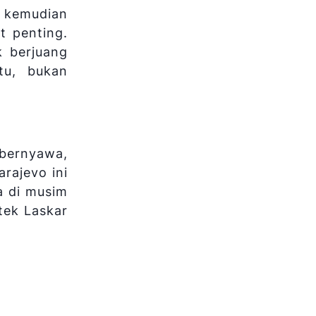
a kemudian
t penting.
 berjuang
tu, bukan
mbernyawa,
rajevo ini
a di musim
tek Laskar