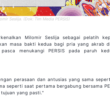
ir Seslija. (Dok: Tim Media PERSIS)
nalkan Milomir Seslija sebagai pelatih kep
an masa bakti kedua bagi pria yang akrab d
, pasca menukangi PERSIS pada paruh ke
engan perasaan dan antusias yang sama seperti
ma seperti saat pertama bergabung bersama PE
 tujuan yang pasti."