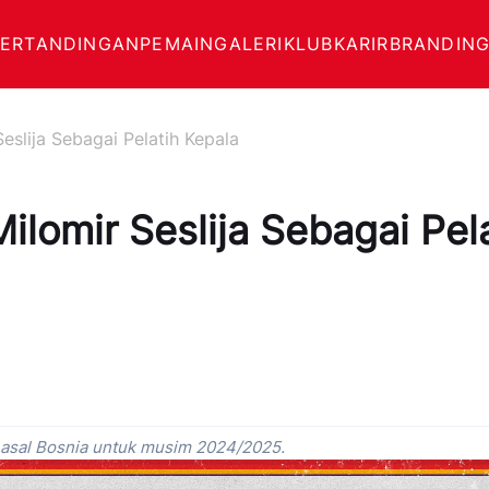
PERTANDINGAN
PEMAIN
GALERI
KLUB
KARIR
BRANDING
eslija Sebagai Pelatih Kepala
lomir Seslija Sebagai Pel
asal Bosnia untuk musim 2024/2025.