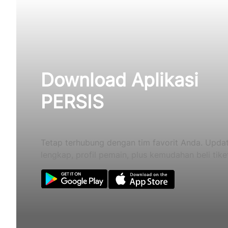
Download Aplikasi
PERSIS
Tetap terhubung dengan tim favorit Anda. Updat
lengkap, profil pemain, plus kemudahan beli tike