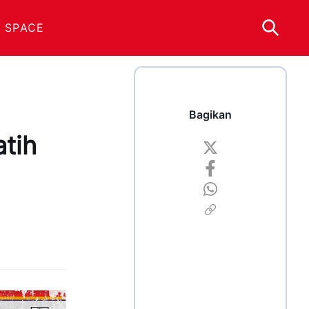
 SPACE
Bagikan
atih