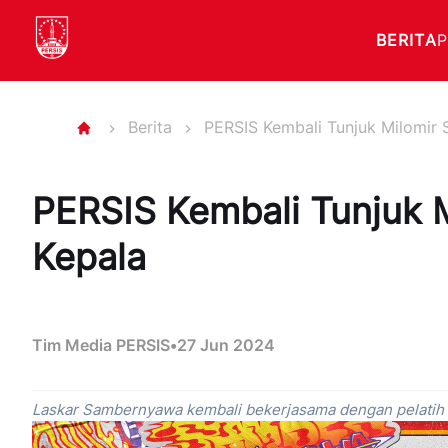
BERITA
Berita
PERSIS Kembali Tunjuk Milomir S
PERSIS Kembali Tunjuk Mi
Kepala
Tim Media PERSIS
•
27 Jun 2024
Laskar Sambernyawa kembali bekerjasama dengan pelatih 