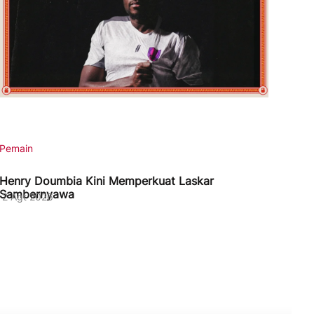
Pemain
Henry Doumbia Kini Memperkuat Laskar
Sambernyawa
2 Agt 2026