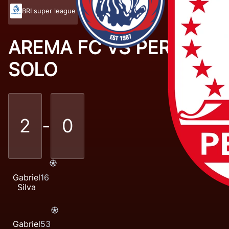
BRI super league
AREMA FC
VS
PERSIS
SOLO
2
-
0
Gabriel
16
Silva
Gabriel
53