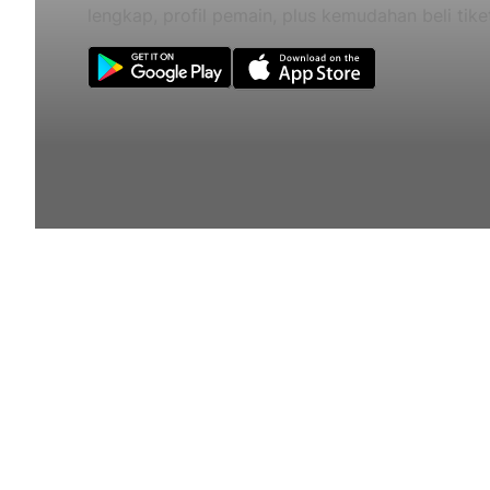
lengkap, profil pemain, plus kemudahan beli tike