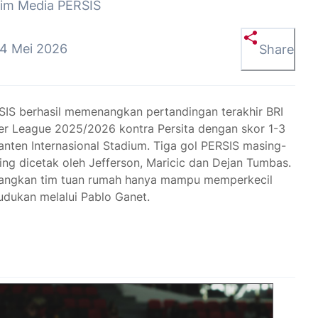
im Media PERSIS
4 Mei 2026
Share
SIS berhasil memenangkan pertandingan terakhir BRI
er League 2025/2026 kontra Persita dengan skor 1-3
anten Internasional Stadium. Tiga gol PERSIS masing-
ng dicetak oleh Jefferson, Maricic dan Dejan Tumbas.
angkan tim tuan rumah hanya mampu memperkecil
udukan melalui Pablo Ganet.