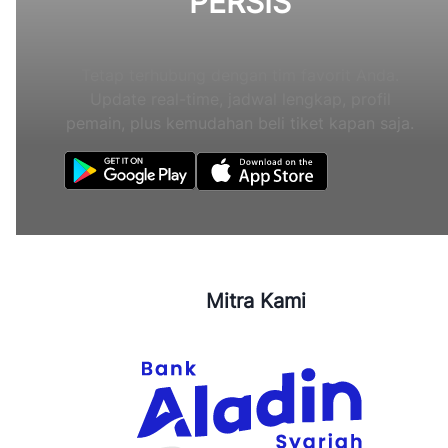
PERSIS
Tetap terhubung dengan tim favorit Anda.
Update real-time, jadwal lengkap, profil
pemain, plus kemudahan beli tiket kapan saja.
Mitra Kami