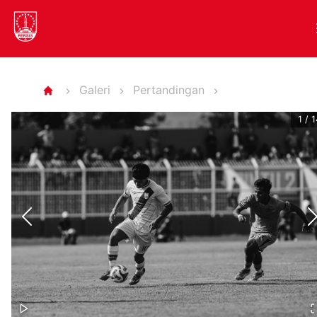
Galeri
Pertandingan
1
/
1